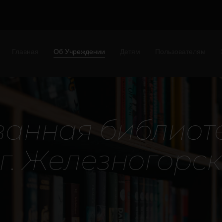
Главная
Об Учреждении
Детям
Пользователям
в
а
н
н
а
я
б
и
б
л
и
о
т
г
.
Ж
е
л
е
з
н
о
г
о
р
с
к