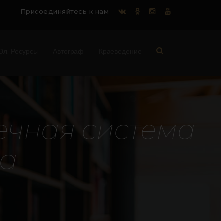
Присоединяйтесь к нам
Эл. Ресурсы
Автограф
Краеведение
е
ч
н
а
я
с
и
с
т
е
м
а
а