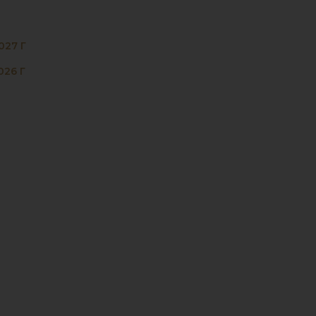
027 Г
026 Г