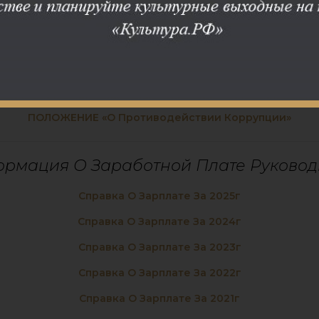
Противодействие Коррупции
Памятка Для Населения По Противодействию Коррупци
Федеральный Закон
Кодекс Профессиональной Этики Библиотекаря
ПОЛОЖЕНИЕ «О Противодействии Коррупции»
рмация О Заработной Плате Руковод
Справка О Зарплате За 2025г
Справка О Зарплате За 2024г
Справка О Зарплате За 2023г
Справка О Зарплате За 2022г
Справка О Зарплате За 2021г