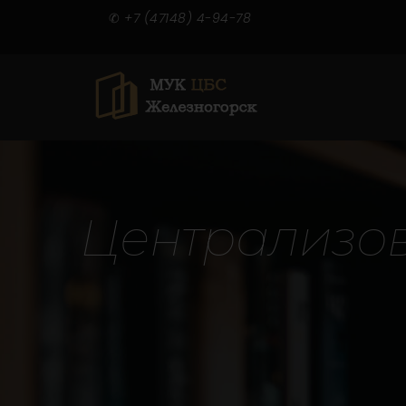
✆
+7 (47148) 4-94-78
Ц
е
н
т
р
а
л
и
з
о