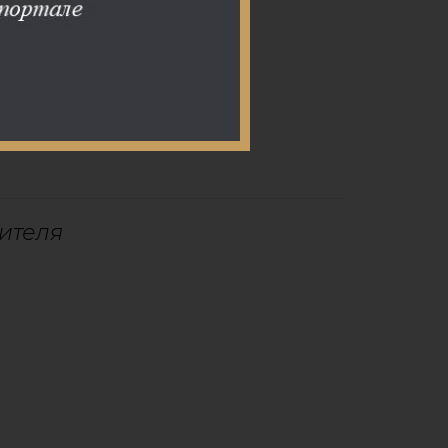
и
ителя