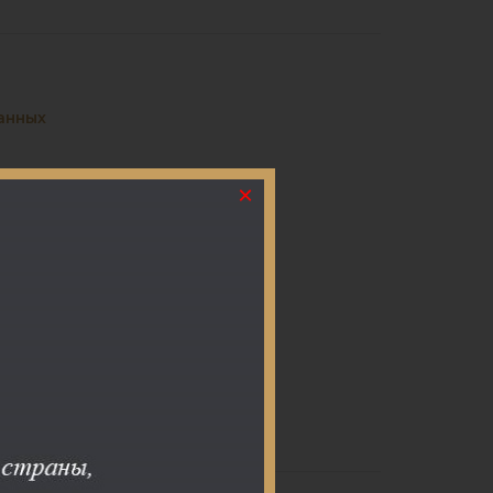
анных
×