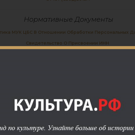
Нормативные Документы
тика МУК ЦБС В Отношении Обработки Персональных Д
Свидетельство О Присвоении ИНН
Свидетельство ЕГРЮЛ
Выписка Из ЕГРЮЛ По Состоянию На 10.01.2020
Свидетельство О Государственной Регистрации
Устав МУК ЦБС
Приказ По Модельным Стандартам
Модельный Стандарт Библиотек Курской Области
Приказ Об Уничтожении Персональных Данных