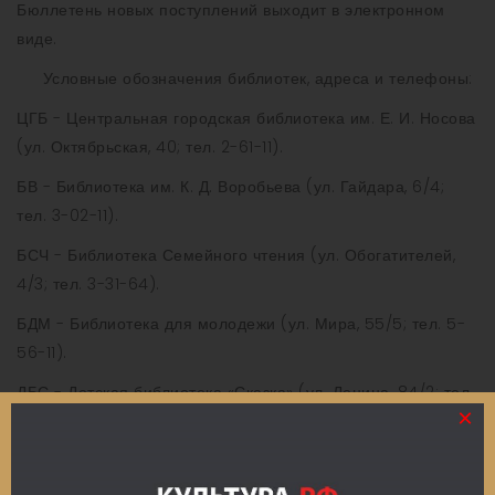
Бюллетень новых поступлений выходит в электронном
виде.
Условные обозначения библиотек, адреса и телефоны:
ЦГБ - Центральная городская библиотека им. Е. И. Носова
(ул. Октябрьская, 40; тел. 2-61-11).
БВ - Библиотека им. К. Д. Воробьева (ул. Гайдара, 6/4;
тел. 3-02-11).
БСЧ - Библиотека Семейного чтения (ул. Обогатителей,
4/3; тел. 3-31-64).
БДМ - Библиотека для молодежи (ул. Мира, 55/5; тел. 5-
56-11).
ДБС - Детская библиотека «Сказка» (ул. Ленина, 84/2; тел.
×
5-39-03).
ДБЗК - Детская библиотека-кукольный театр «Золотой
ключик» (ул. Курская, 70/2; тел. 3-43-11).