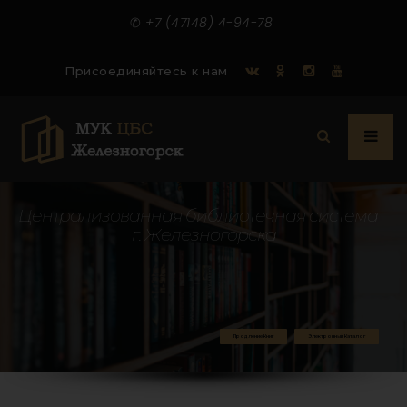
✆
+7 (47148) 4-94-78
Присоединяйтесь к нам
Ц
е
н
т
р
а
л
и
з
о
в
а
н
н
а
я
б
и
б
л
и
о
т
е
ч
н
а
я
с
и
с
т
е
м
а
г
.
Ж
е
л
е
з
н
о
г
о
р
с
к
а
Продление Книг
Электронный Каталог