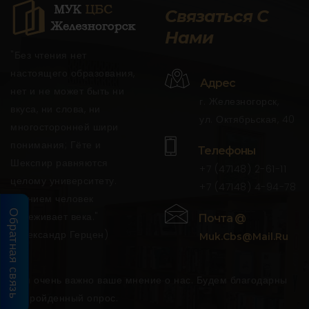
Связаться С
Нами
"Без чтения нет
настоящего образования,
Адрес
нет и не может быть ни
г. Железногорск,
вкуса, ни слова, ни
ул. Октябрьская, 40
многосторонней шири
понимания; Гёте и
Телефоны
Шекспир равняются
+7 (47148) 2-61-11
целому университету.
+7 (47148) 4-94-78
Чтением человек
Обратная связь
переживает века."
Почта @
(Александр Герцен)
Muk.cbs@mail.ru
Нам очень важно ваше мнение о нас. Будем благодарны
за пройденный опрос.