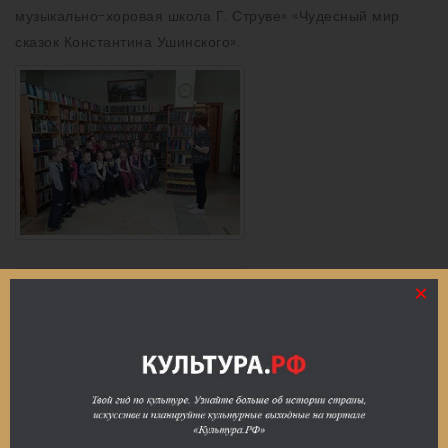
музыкально-хоровая школа Г. Струве» «Чудесный мир
сказок Константина Ушинского».
×