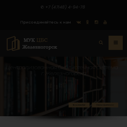
✆
+7 (47148) 4-94-78
Присоединяйтесь к нам
Ц
е
н
т
р
а
л
и
з
о
в
а
н
н
а
я
б
и
б
л
и
о
т
е
ч
н
а
я
с
и
с
т
е
м
а
г
.
Ж
е
л
е
з
н
о
г
о
р
с
к
а
Продление Книг
Электронный Каталог