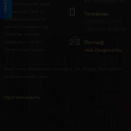
ул. Октябрьская, 40
многосторонней шири
понимания; Гёте и
Телефоны
Шекспир равняются
+7 (47148) 2-61-11
целому университету.
+7 (47148) 4-94-78
Чтением человек
переживает века."
Почта @
(Александр Герцен)
Muk.cbs@mail.ru
Нам очень важно ваше мнение о нас. Будем благодарны
за пройденный опрос.
Проголосовать