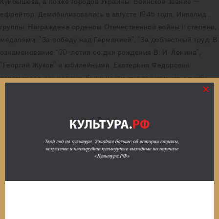
Куйбышева, а позже городов Украины. Воинское звание —
ефрейтор. Демобилизовалась в августе 1945 года. Инвалид II
группы. Награждена орденом Отечественной войны II степени,
медалями: "За победу над Германией", "За доблестный труд. В
ознаменование 100-летия со дня рождения В. И. Ленина",
"Георгий Жуков" и юбилейными. Екатерина Федоровна
вспоминает, как нелегко было нести круглосуточную службу
×
воздушным наблюдателям. Ведь на постах было всего по 4
девушки-бойца. Им приходилось самим строить
наблюдательные вышки, рыть землянки, обустраивать
курсовую площадку, обеспечивать связь. Случалось и голодать,
не получая вовремя продуктов. Но все выдержали девушки-
воины.
Связаться С