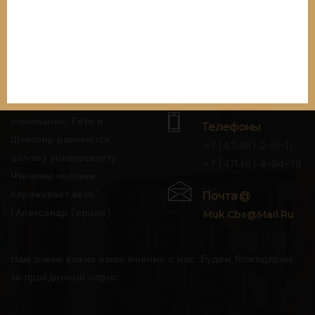
Нами
"Без чтения нет
настоящего образования,
Адрес
нет и не может быть ни
г. Железногорск,
вкуса, ни слова, ни
ул. Октябрьская, 40
многосторонней шири
понимания; Гёте и
Телефоны
Шекспир равняются
+7 (47148) 2-61-11
целому университету.
+7 (47148) 4-94-78
Чтением человек
переживает века."
Почта @
(Александр Герцен)
Muk.cbs@mail.ru
Нам очень важно ваше мнение о нас. Будем благодарны
за пройденный опрос.