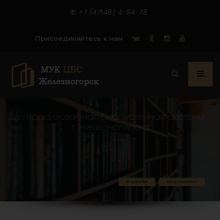
✆
+7 (47148) 4-94-78
Присоединяйтесь к нам
Ц
е
н
т
р
а
л
и
з
о
в
а
н
н
а
я
б
и
б
л
и
о
т
е
ч
н
а
я
с
и
с
т
е
м
а
г
.
Ж
е
л
е
з
н
о
г
о
р
с
к
а
Продление Книг
Электронный Каталог